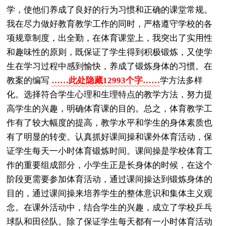
学，使他们养成了良好的行为习惯和正确的课堂常规。
我在尽力做好教育教学工作的同时，严格遵守学校的各
项规章制度，出全勤，在体育课堂上，我突出了实用性
和趣味性的原则，既保证了学生得到积极锻炼，又使学
生在学习过程中感到愉快，养成了锻炼身体的习惯。在
教案的编写
……此处隐藏12993个字……
学方法多样
化。选择符合学生心理和生理特点的教学方法，努力提
高学生的兴趣，明确体育课的目的。总之，体育教学工
作有了较大幅度的提高，教学水平和学生的身体素质也
有了明显的转变。认真抓好课间操和课外体育活动，保
证学生每天一小时体育锻炼时间。课间操是学校体育工
作的重要组成部分，小学生正是长身体的时候，在这个
阶段更需要参加体育活动，通过课间操达到锻炼身体的
目的，通过课间操来培养学生的整体意识和集体主义观
念。在课外活动中，结合学生的兴趣，成立了学校乒乓
球队和田径队。除了保证学生每天都有一小时体育活动