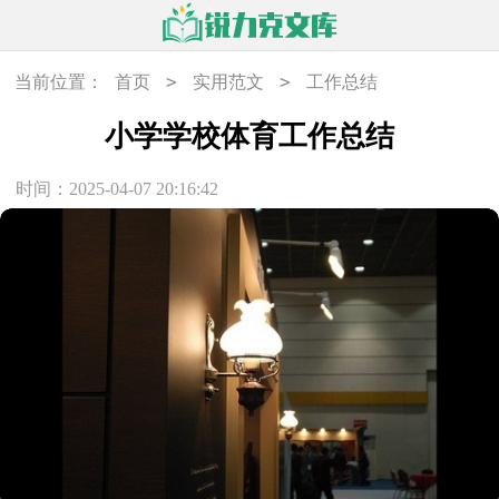
>
>
当前位置：
首页
实用范文
工作总结
小学学校体育工作总结
时间：2025-04-07 20:16:42