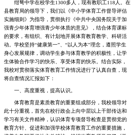
绀弩中学在校学生1300多人，现有教职工118人。在
县教育局的领导下，我们以《中小学体育工作督导评估
实施细则》为指导，贯彻执行《中共中央国务院关于加
强青少年体育增强青少年体质的意见》，结合体育课标
的要求，有组织、有计划地开展体育教育教学、科研活
动。学校坚持“健康第一”、“以人为本”理念，遵照学生
身心发展规律，调动学生参与体育教学的积极性，让学
生体验合作学习的快乐、享受体育的快乐。结合实际，
我校对贯彻落实体育教育工作情况进行了认真自查，现
将自查情况汇报如下：
一、高度重视，提高认识。
体育教育是素质教育的重要组成部分，我校领导对
此十分重视，首先在校行政会上向中层以上干部传达和
学习有关文件精神，认识体育专项督导检查是贯彻党的
教育方针、促进和加强学校体育教育工作的重要措施，