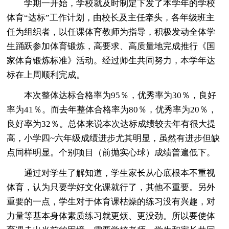
学期一开始，学校就及时制定下发了本学年的学校
体育“达标”工作计划，由校长及主任牵头，各年级班主
任为组织者，以任课体育教师为指导，积极发动全体学
生踊跃参加体育锻炼，高要求、高质量地完成推行《国
家体育锻炼标准》活动。经过师生共同努力，本学年达
标在上周顺利完成。
本次整体达标合格率为95％，优秀率为30％，良好
率为41％。而去年整体合格率为80％，优秀率为20％，
良好率为32％。总体来说本次达标成绩较去年有很大提
高，小学四~六年级成绩进步尤其明显，虽然有进步但缺
点同样明显。个别项目（前抛实心球）成绩普遍低下。
通过对学生了解知道，学生家长从心底根本不重视
体育，认为只要学好文化课就行了，其他不重要。另外
重要的一点，学生对于体育课枯燥的练习没有兴趣，对
力量等基本身体素质练习就更烦、更没劲。所以要使体