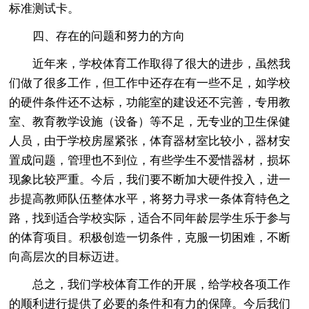
标准测试卡。
四、存在的问题和努力的方向
近年来，学校体育工作取得了很大的进步，虽然我
们做了很多工作，但工作中还存在有一些不足，如学校
的硬件条件还不达标，功能室的建设还不完善，专用教
室、教育教学设施（设备）等不足，无专业的卫生保健
人员，由于学校房屋紧张，体育器材室比较小，器材安
置成问题，管理也不到位，有些学生不爱惜器材，损坏
现象比较严重。今后，我们要不断加大硬件投入，进一
步提高教师队伍整体水平，将努力寻求一条体育特色之
路，找到适合学校实际，适合不同年龄层学生乐于参与
的体育项目。积极创造一切条件，克服一切困难，不断
向高层次的目标迈进。
总之，我们学校体育工作的开展，给学校各项工作
的顺利进行提供了必要的条件和有力的保障。今后我们