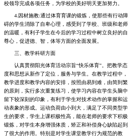
校领导完成各项任务，为学校的美好明天更加努力。
4.因材施教:通过体育育课的锻炼，使那些有行动障
碍的学生消除了自卑心理，感受到了学校、班级和老师
的温暖，有利子学生在今后的学习过程中树立良好的自
尊心，促进德、智，体等方面的全面发展。
三、教学科研方面
认真贯彻阳光体育活动宗旨“快乐体育”。把教学态
度和思想从新作了定位，服务与学生。在教学过程中，
教学进度和教学内容的安排，按照由易到难，由简到繁
的原则，实行多次重复练习，使学习内容在学生头脑中
留下较深刻的印象，有利于学生对技术动作的掌握和运
动表象的形成。运动负荷由小到大，满足了不同类型学
生的要求，学生上课积极性高，能在老师的要求下积极
锻炼，对学生本身增强体质，矫正和补偿身心缺陷起到
了很大的作用。特别是对学生课堂教学行为规范的教