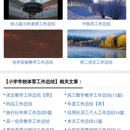
幼儿园小班老师工作总结
中医药工作总结
化学实验教学工作总结
初二语文工作总结
【小学学校体育工作总结】相关文章：
语文教学工作总结【荐】
高三数学教学工作总结(15篇)
药品工作总结
年度工作总结【荐】
旅行社年终工作总结9篇
信用社员工个人工作总结14篇
高一化学教学工作总结
本月工作总结15篇
房地产置业顾问工作总结
小学科学教研组工作总结(15