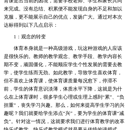
育课走出当前的困境，需要学校老师、学生和家长共同
来完成。没有总结、积累便不能发现自身的不足和加以
克服，更不能展示自己的优点，发扬广大。通过对本次
达标得到以下几点启示：
1：观念的转变
体育本身就是一种高级游戏，玩这种游戏的人应该
是很快乐的。教师的教学观念、教学手段、教学内容长
期不变，顽固僵化，不能顺应学生个性发展的需要去教
学，使学生练而无劲。如此教学，导致学生喜欢体育，
但不喜欢上体育课，使体育课质量每况愈下，停滞不
前，学生的体育意识淡薄，体质水平下降，这就是为什
么在上体育课时，很多学生心理或生理上感到“累”、“负
担重”，丧失学习兴趣。那么，如何来提高学生学习的兴
趣呢？我们就要给学生添点“兴”，要为学生的体育课“减
负”。针对这一情况，这就要求我们进行体育教学的改革
快乐式教学。快乐式教学模式就是要从传统的讲授式、