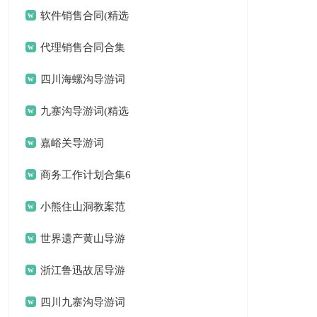
锦集六篇
软件销售合同(精选
15篇)
代理销售合同合集
15篇
四川海螺沟导游词
九寨沟导游词(精选
15篇)
嘉峪关导游词
商务工作计划合集6
篇
小熊住山洞教案范
文8篇
世界遗产黄山导游
词
浙江鲁迅故居导游
词
四川九寨沟导游词