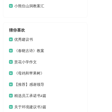
(15篇)
小熊住山洞教案汇
编五篇
猜你喜欢
优秀建议书
《春晓古诗》教案
赏花小学作文
《母鸡和苹果树》
教案
【推荐】感谢领导
感谢信四篇
精选员工承诺书4篇
关于环境建议书3篇