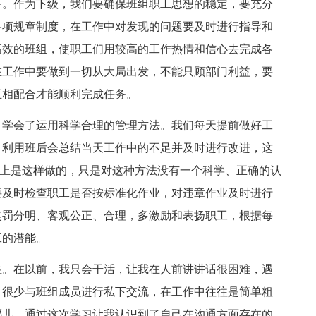
务。作为下级，我们要确保班组职工思想的稳定，要充分
各项规章制度，在工作中对发现的问题要及时进行指导和
高效的班组，使职工们用较高的工作热情和信心去完成各
在工作中要做到一切从大局出发，不能只顾部门利益，要
互相配合才能顺利完成任务。
，学会了运用科学合理的管理方法。我们每天提前做好工
，利用班后会总结当天工作中的不足并及时进行改进，这
本上是这样做的，只是对这种方法没有一个科学、正确的认
要及时检查职工是否按标准化作业，对违章作业及时进行
奖罚分明、客观公正、合理，多激励和表扬职工，根据每
工的潜能。
性。在以前，我只会干活，让我在人前讲讲话很困难，遇
，很少与班组成员进行私下交流，在工作中往往是简单粗
哪儿，通过这次学习让我认识到了自己在沟通方面存在的