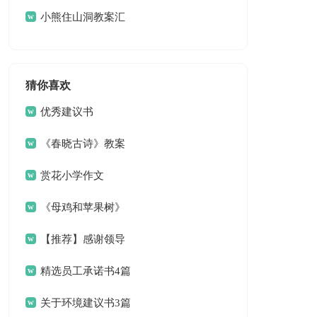
(15篇)
小熊住山洞教案汇
编五篇
猜你喜欢
优秀建议书
《春晓古诗》教案
赏花小学作文
《母鸡和苹果树》
教案
【推荐】感谢领导
感谢信四篇
精选员工承诺书4篇
关于环境建议书3篇