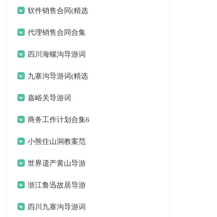
锦集六篇
软件销售合同(精选
15篇)
代理销售合同合集
15篇
四川海螺沟导游词
九寨沟导游词(精选
15篇)
嘉峪关导游词
商务工作计划合集6
篇
小熊住山洞教案范
文8篇
世界遗产黄山导游
词
浙江鲁迅故居导游
词
四川九寨沟导游词